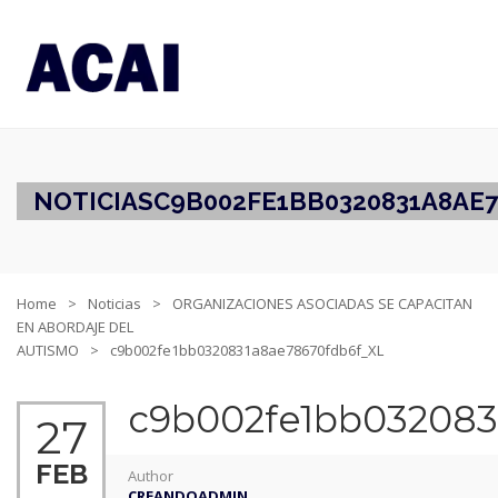
NOTICIAS
C9B002FE1BB0320831A8AE
Home
Noticias
ORGANIZACIONES ASOCIADAS SE CAPACITAN
EN ABORDAJE DEL
AUTISMO
c9b002fe1bb0320831a8ae78670fdb6f_XL
c9b002fe1bb032083
27
FEB
Author
CREANDOADMIN