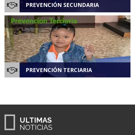
PREVENCIÓN SECUNDARIA
Diagnósticos Integrales a niños, niñas y jóvenes con
Necesidades Especiales NE, mediante un proceso
de evaluación transdisciplinaria, determinando
potencialidades y limitaciones de las personas y su
entorno inmediato.
MAS INFO
PREVENCIÓN TERCIARIA
Atiende a niños y niñas de 0 a 6 años con
diagnostico de: Retraso en el desarrollo
psicomotor, Discapacidad Intelectual, síndromes
genéticos, limitaciones físicas y sensoriales.
ULTIMAS
MAS INFO
NOTICIAS