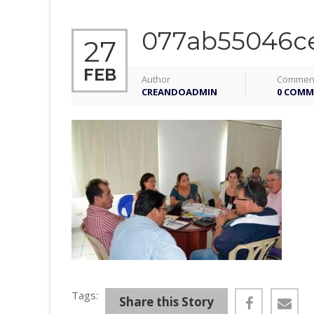
077ab55046c
27
FEB
Author
Commen
CREANDOADMIN
0 COMM
Tags:
Share this Story