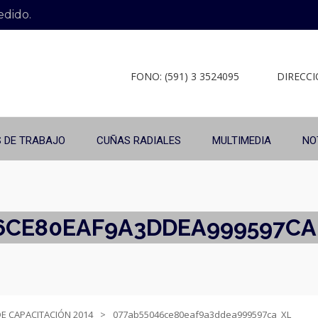
edido.
FONO: (591) 3 3524095
DIRECCIÓ
 DE TRABAJO
CUÑAS RADIALES
MULTIMEDIA
NO
6CE80EAF9A3DDEA999597CA
 CAPACITACIÓN 2014
077ab55046ce80eaf9a3ddea999597ca_XL