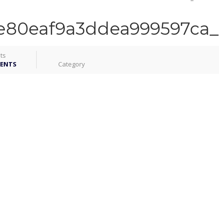
e80eaf9a3ddea999597ca
ts
ENTS
Category